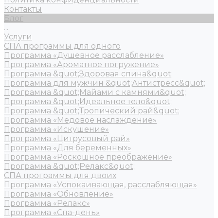
Контакты
Блог
...
Услуги
СПА программы для одного
Программа «Душевное расслабление»
Программа «Ароматное погружение»
Программа &quot;Здоровая спина&quot;
Программа для мужчин &quot;Антистресс&quot;
Программа &quot;Майами с камнями&quot;
Программа &quot;Идеальное тело&quot;
Программа &quot;Тропический рай&quot;
Программа «Медовое наслаждение»
Программа «Искушение»
Программа «Цитрусовый рай»
Программа «Для беременных»
Программа «Роскошное преображение»
Программа &quot;Релакс&quot;
СПА программы для двоих
Программа «Успокаивающая, расслабляющая»
Программа «Обновление»
Программа «Релакс»
Программа «Спа-день»