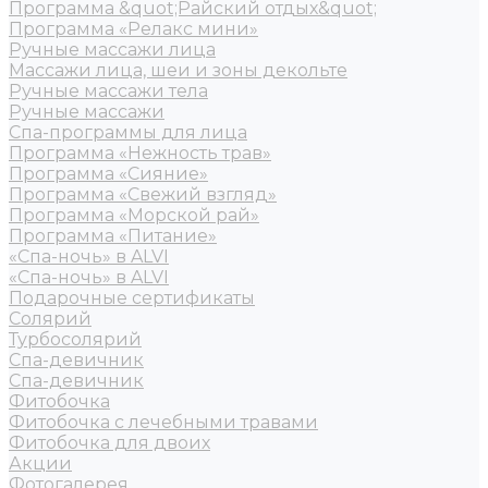
Программа &quot;Райский отдых&quot;
Программа «Релакс мини»
Ручные массажи лица
Массажи лица, шеи и зоны декольте
Ручные массажи тела
Ручные массажи
Спа-программы для лица
Программа «Нежность трав»
Программа «Сияние»
Программа «Свежий взгляд»
Программа «Морской рай»
Программа «Питание»
«Спа-ночь» в ALVI
«Спа-ночь» в ALVI
Подарочные сертификаты
Солярий
Турбосолярий
Спа-девичник
Спа-девичник
Фитобочка
Фитобочка с лечебными травами
Фитобочка для двоих
Акции
Фотогалерея