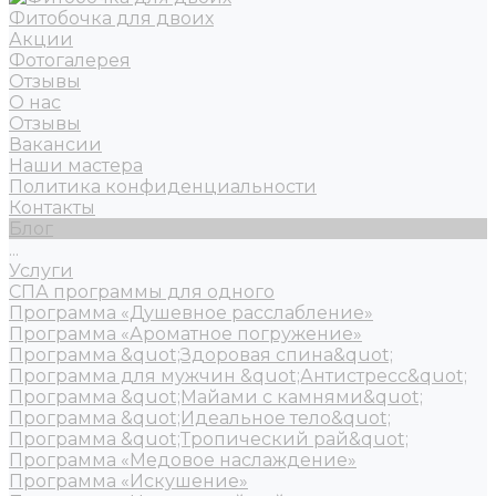
Фитобочка для двоих
Акции
Фотогалерея
Отзывы
О нас
Отзывы
Вакансии
Наши мастера
Политика конфиденциальности
Контакты
Блог
...
Услуги
СПА программы для одного
Программа «Душевное расслабление»
Программа «Ароматное погружение»
Программа &quot;Здоровая спина&quot;
Программа для мужчин &quot;Антистресс&quot;
Программа &quot;Майами с камнями&quot;
Программа &quot;Идеальное тело&quot;
Программа &quot;Тропический рай&quot;
Программа «Медовое наслаждение»
Программа «Искушение»