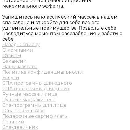
потребности, что позволяет достичь
максимального эффекта.
Запишитесь на классический массаж в нашем
спа-салоне и откройте для себя все его
удивительные преимущества. Позвольте себе
насладиться моментом расслабления и заботы о
себе!
Назад к списку
О компании
Отзывы
Вакансии
Наши мастера
Политика конфиденциальности
Услуги
СПА программы для одного
СПА программы для двоих
Ручные массажи лица
Ручные массажи тела
Спа-программы для лица
«Спа-ночь» в ALVI
Подарочные сертификаты
Солярий
Спа-девичник