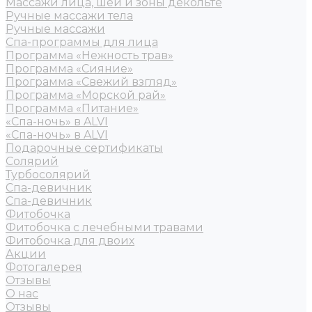
Массажи лица, шеи и зоны декольте
Ручные массажи тела
Ручные массажи
Спа-программы для лица
Программа «Нежность трав»
Программа «Сияние»
Программа «Свежий взгляд»
Программа «Морской рай»
Программа «Питание»
«Спа-ночь» в ALVI
«Спа-ночь» в ALVI
Подарочные сертификаты
Солярий
Турбосолярий
Спа-девичник
Спа-девичник
Фитобочка
Фитобочка с лечебными травами
Фитобочка для двоих
Акции
Фотогалерея
Отзывы
О нас
Отзывы