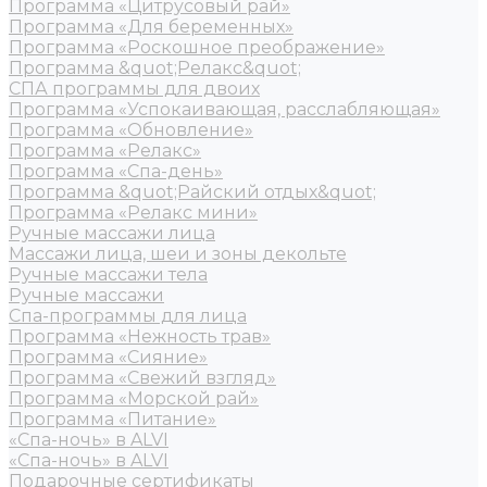
Программа «Цитрусовый рай»
Программа «Для беременных»
Программа «Роскошное преображение»
Программа &quot;Релакс&quot;
СПА программы для двоих
Программа «Успокаивающая, расслабляющая»
Программа «Обновление»
Программа «Релакс»
Программа «Спа-день»
Программа &quot;Райский отдых&quot;
Программа «Релакс мини»
Ручные массажи лица
Массажи лица, шеи и зоны декольте
Ручные массажи тела
Ручные массажи
Спа-программы для лица
Программа «Нежность трав»
Программа «Сияние»
Программа «Свежий взгляд»
Программа «Морской рай»
Программа «Питание»
«Спа-ночь» в ALVI
«Спа-ночь» в ALVI
Подарочные сертификаты