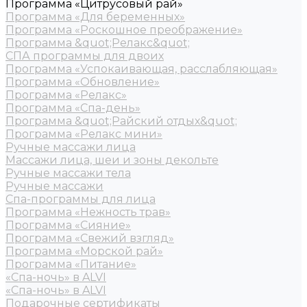
Программа «Цитрусовый рай»
Программа «Для беременных»
Программа «Роскошное преображение»
Программа &quot;Релакс&quot;
СПА программы для двоих
Программа «Успокаивающая, расслабляющая»
Программа «Обновление»
Программа «Релакс»
Программа «Спа-день»
Программа &quot;Райский отдых&quot;
Программа «Релакс мини»
Ручные массажи лица
Массажи лица, шеи и зоны декольте
Ручные массажи тела
Ручные массажи
Спа-программы для лица
Программа «Нежность трав»
Программа «Сияние»
Программа «Свежий взгляд»
Программа «Морской рай»
Программа «Питание»
«Спа-ночь» в ALVI
«Спа-ночь» в ALVI
Подарочные сертификаты