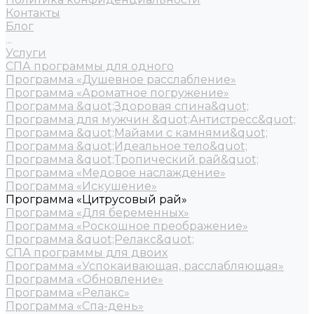
Контакты
Блог
...
Услуги
СПА программы для одного
Программа «Душевное расслабление»
Программа «Ароматное погружение»
Программа &quot;Здоровая спина&quot;
Программа для мужчин &quot;Антистресс&quot;
Программа &quot;Майами с камнями&quot;
Программа &quot;Идеальное тело&quot;
Программа &quot;Тропический рай&quot;
Программа «Медовое наслаждение»
Программа «Искушение»
Программа «Цитрусовый рай»
Программа «Для беременных»
Программа «Роскошное преображение»
Программа &quot;Релакс&quot;
СПА программы для двоих
Программа «Успокаивающая, расслабляющая»
Программа «Обновление»
Программа «Релакс»
Программа «Спа-день»