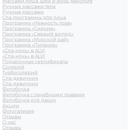
Массажи лица, шеи и зоны декольте
Ручные массажи тела
Ручные массажи
Спа-программы для лица
Программа «Нежность трав»
Программа «Сияние»
Программа «Свежий взгляд»
Программа «Морской рай»
Программа «Питание»
«Спа-ночь» в ALVI
«Спа-ночь» в ALVI
Подарочные сертификаты
Солярий
Турбосолярий
Спа-девичник
Спа-девичник
Фитобочка
Фитобочка с лечебными травами
Фитобочка для двоих
Акции
Фотогалерея
Отзывы
О нас
Отзывы