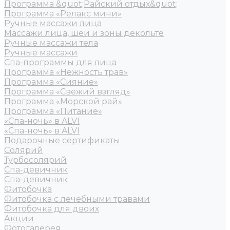
Программа &quot;Райский отдых&quot;
Программа «Релакс мини»
Ручные массажи лица
Массажи лица, шеи и зоны декольте
Ручные массажи тела
Ручные массажи
Спа-программы для лица
Программа «Нежность трав»
Программа «Сияние»
Программа «Свежий взгляд»
Программа «Морской рай»
Программа «Питание»
«Спа-ночь» в ALVI
«Спа-ночь» в ALVI
Подарочные сертификаты
Солярий
Турбосолярий
Спа-девичник
Спа-девичник
Фитобочка
Фитобочка с лечебными травами
Фитобочка для двоих
Акции
Фотогалерея