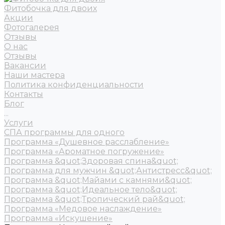
Фитобочка для двоих
Акции
Фотогалерея
Отзывы
О нас
Отзывы
Вакансии
Наши мастера
Политика конфиденциальности
Контакты
Блог
...
Услуги
СПА программы для одного
Программа «Душевное расслабление»
Программа «Ароматное погружение»
Программа &quot;Здоровая спина&quot;
Программа для мужчин &quot;Антистресс&quot;
Программа &quot;Майами с камнями&quot;
Программа &quot;Идеальное тело&quot;
Программа &quot;Тропический рай&quot;
Программа «Медовое наслаждение»
Программа «Искушение»